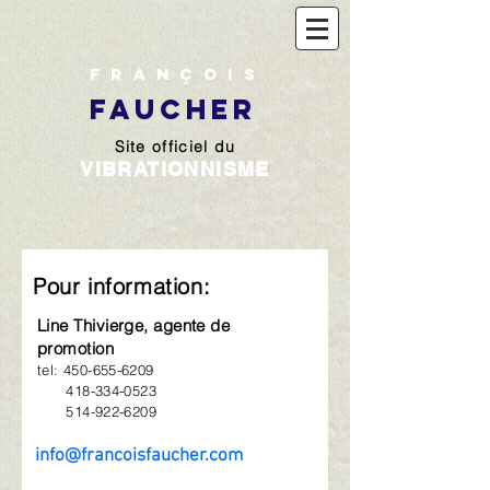
François
FAUCHER
Site officiel du
VIBRATIONNISME
Pour information:
Line Thivierge, agente de
promotion
tel:
450-655-6209
418-334-0523
514-922-6209
info@francoisfaucher.com