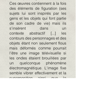
Ces œuvres contiennent à la fois
des éléments de figuration (ses
sujets lui sont inspirés par les
gens et les objets qui font partie
de son cadre de vie) mais ils
s'insèrent dans un
contexte
abstractif [...] les
contours des personnages et des
objets étant non seulement flous
mais déformés comme pourrait
l'être une image télévisuelle si
les ondes étaient brouillées par
un quelconque phénomène
électromagnétique. L'image fixe
semble vibrer effectivement et la
superposition ainsi que la
juxtaposition des couleurs y sont
évidemment pour quelque
chose. Faucher texture la surface
à la spatule et applique ensuite
ses couleurs par "plaques" en