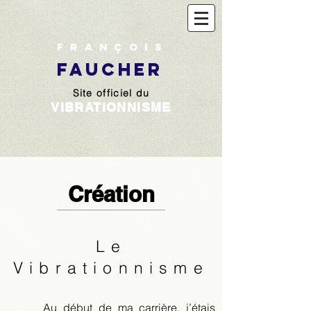
François
FAUCHER
Site officiel du
VIBRATIONNISME
Création
Le
Vibrationnisme
Au début de ma carrière, j’étais