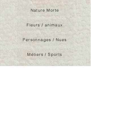
Nature Morte
Fleurs / animaux
Personnages / Nues
Métiers / Sports
Jeux / Voitures
Architeture / Logos