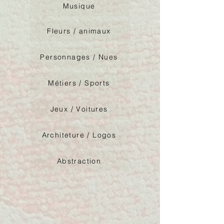
Musique
Fleurs / animaux
Personnages / Nues
Métiers / Sports
Jeux / Voitures
Architeture / Logos
Abstraction